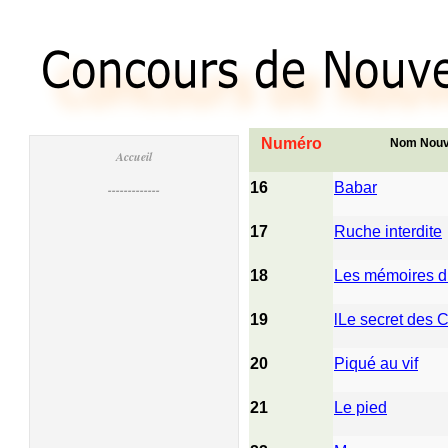
Numéro
Nom Nouve
Accueil
16
Babar
-------------
17
Ruche interdite
18
Les mémoires d
19
lLe secret des 
20
Piqué au vif
21
Le pied