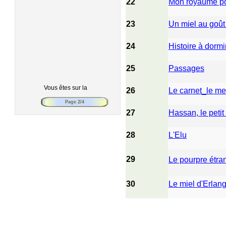
22
Mon royaume po
23
Un miel au goût
24
Histoire à dormi
25
Passages
Vous êtes sur la
26
Le carnet_le me
Page 2/4
27
Hassan, le petit
28
L'Elu
29
Le pourpre étra
30
Le miel d'Erlan