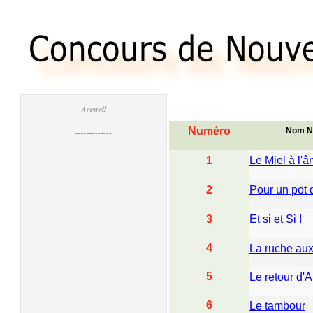
Accueil
Numéro
Nom No
-------------
1
Le Miel à l'
2
Pour un pot 
3
Et si et Si !
4
La ruche aux
5
Le retour d'A
6
Le tambour