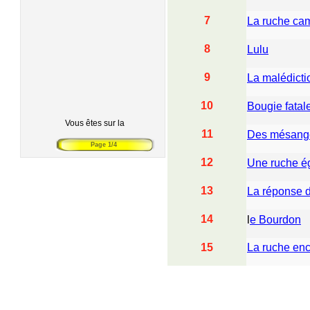
7
La ruche ca
8
Lulu
9
La malédicti
10
Bougie fatal
Vous êtes sur la
11
Des mésange
Page 1/4
12
Une ruche ég
13
La réponse d
14
l
e Bourdon
15
La ruche enc