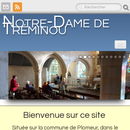
Notre-Dame de
Tréminou
Accueil
Qui sommes-nous ?
Contact
Presse
Archives
Bienvenue sur ce site
Videos
Située sur la commune de Plomeur, dans le