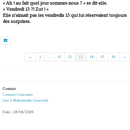
« Ah ! au fait quel jour sommes-nous ? » se dit-elle.
« Vendredi 13 ?! Zut ! »
Elle n’aimait pas les vendredis 13 qui lui réservaient toujours
des surprises.
←
1
...
11
12
13
14
15
16
→
Contact
Contact Concours
Lire à Plobannalec-Lesconil
Date : 28/04/2026