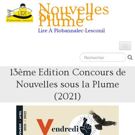
Nouvelles
Sous La
Plume
Lire À Plobannalec-Lesconil
Accueil
Les Concours
13ème Edition Concours de
10 ans de concours
Nouvelles sous la Plume
Contact
(2021)