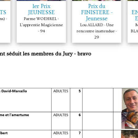
1er Prix
Prix du
TS
JEUNESSE
FINISTERE -
E
Jeunesse
E
s) -
Parme WOEHREL -
L'apprentie Magicienne
Lou ALLARD - Une
M
- 94
rencontre inattendue -
BLA
29
nt séduit les membres du Jury - bravo