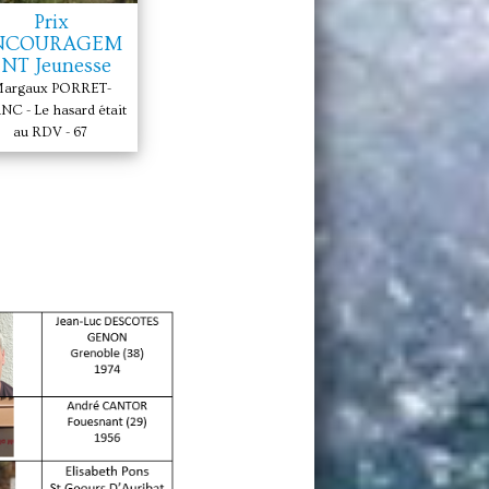
Prix
NCOURAGEM
NT Jeunesse
argaux PORRET-
NC - Le hasard était
au RDV - 67