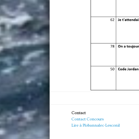
Contact
Contact Concours
Lire à Plobannalec-Lesconil