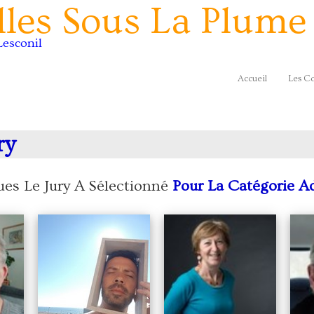
les Sous La Plume
Lesconil
Accueil
Les C
ry
ues Le Jury A Sélectionné
Pour La Catégorie A