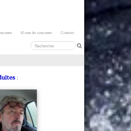
oncours
10 ans de concours
Contact
dultes
: