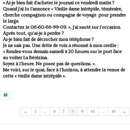
« Ai-je bien fait d'acheter le journal ce vendredi matin ?
Quand j'ai lu l'annonce « Vieille dame intrépide, téméraire,
cherche compagnon ou compagne de voyage pour prendre
le large.
Contactez le 06-60-66-99-09. », j'ai sauté sur l'occasion.
Après tout, qu'ai-je à perdre ?
Ai-je bien fait de décrocher mon téléphone ?
Je ne sais pas. Une drôle de voix a résonné à mon oreille :
« Rendez-vous demain samedi à 20 heures sur le port face
au voilier La Bérézina.
Soyez à l'heure. Ne posez pas de questions. ».
Me voici, sur le quai, face à l'horizon, à attendre la venue de
cette « vieille dame intrépide ».
←
1
...
6
7
8
9
10
...
16
→