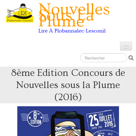
Nouvelles
Sous La
Plume
Lire À Plobannalec-Lesconil
Accueil
Les Concours
8ème Edition Concours de
10 ans de concours
Nouvelles sous la Plume
Contact
(2016)