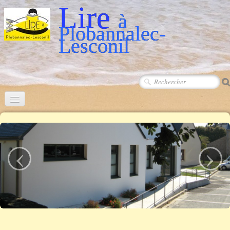
Lire
à
Plobannalec-
Lesconil
‹
›