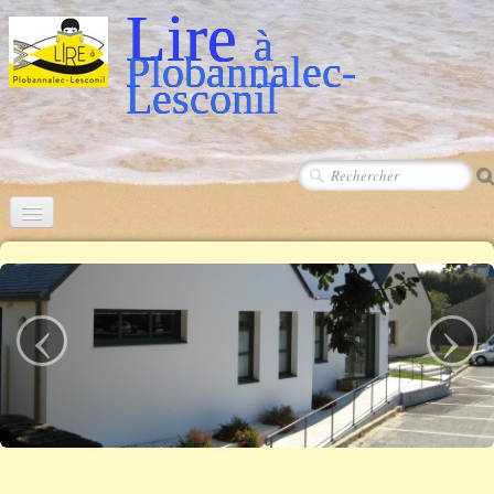
Lire
à
Plobannalec-
Lesconil
‹
›