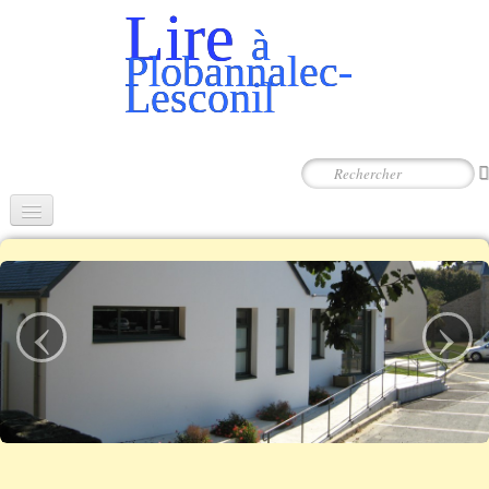
Lire
à
Plobannalec-
Lesconil
‹
›