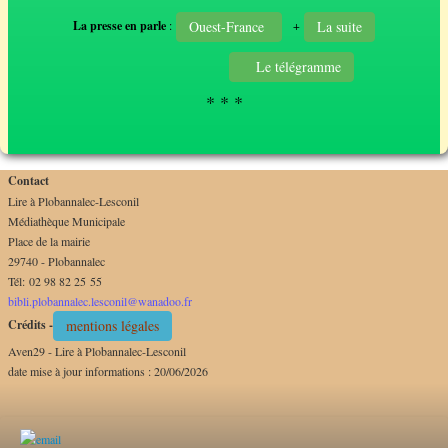
La presse en parle
:
+
Ouest-France
La suite
Le télégramme
* * *
Contact
Lire à Plobannalec-Lesconil
Médiathèque Municipale
Place de la mairie
29740 - Plobannalec
Tél: 02 98 82 25 55
bibli.plobannalec.lesconil@wanadoo.fr
Crédits -
mentions légales
Aven29 - Lire à Plobannalec-Lesconil
date mise à jour informations : 20/06/2026